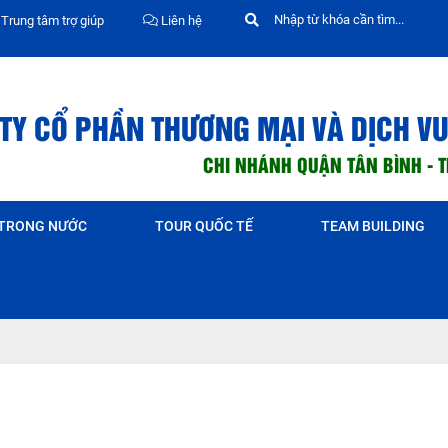
Trung tâm trợ giúp
Liên hệ
TY CỔ PHẦN THƯƠNG MẠI VÀ DỊCH VU
CHI NHÁNH QUẬN TÂN BÌNH - 
 TRONG NƯỚC
TOUR QUỐC TẾ
TEAM BUILDING
Du lịch Singapore – Malaysia – Indonesia