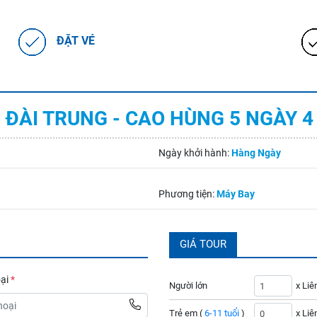
ĐẶT VÉ
- ĐÀI TRUNG - CAO HÙNG 5 NGÀY 4
Ngày khởi hành:
Hàng Ngày
Phương tiện:
Máy Bay
GIÁ TOUR
oại
*
Người lớn
x Liê
Trẻ em (
6-11 tuổi
)
x Liê