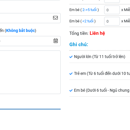
Em bé (
2->5 tuổi
)
x Miễ
Em bé (
<2 tuổi
)
x Miễ
ến (
Không bắt buộc
)
Liên hệ
Tổng tiền:
Ghi chú:
Người lớn (Từ 11 tuổi trở lên)
Trẻ em (Từ 6 tuổi đến dưới 10 t
Em bé (Dưới 6 tuổi - Ngủ chung