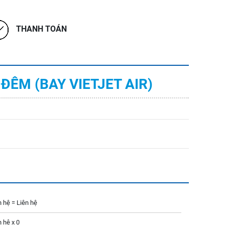
THANH TOÁN
 ĐÊM (BAY VIETJET AIR)
n hệ =
Liên hệ
n hệ x
0