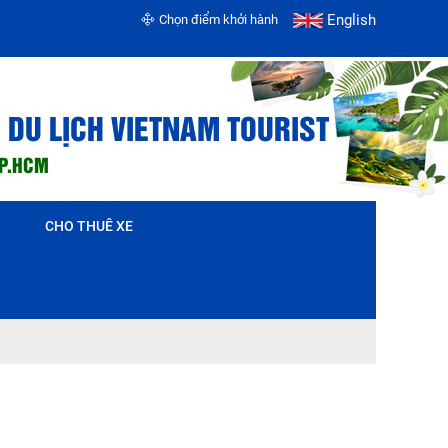
English
Chọn điểm khởi hành
 DU LỊCH VIETNAM TOURIST
TP.HCM
CHO THUÊ XE