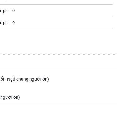
n phí =
0
n phí =
0
uổi - Ngủ chung người lớn)
 người lớn)