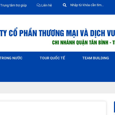
Trung tâm trợ giúp
Liên hệ
TY CỔ PHẦN THƯƠNG MẠI VÀ DỊCH VU
CHI NHÁNH QUẬN TÂN BÌNH - 
 TRONG NƯỚC
TOUR QUỐC TẾ
TEAM BUILDING
Du lịch Singapore – Malaysia – Indonesia