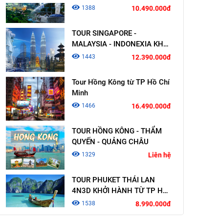
TOUR SINGAPORE -
MALAYSIA - INDONEXIA KHỞI
HÀNH TỪ TP HỒ CHÍ MINH
1443
12.390.000đ
Tour Hồng Kông từ TP Hồ Chí
Minh
1466
16.490.000đ
TOUR HỒNG KÔNG - THẨM
QUYẾN - QUẢNG CHÂU
1329
Liên hệ
TOUR PHUKET THÁI LAN
4N3D KHỞI HÀNH TỪ TP HỒ
CHÍ MINH
1538
8.990.000đ
TOUR SINGAPORE -