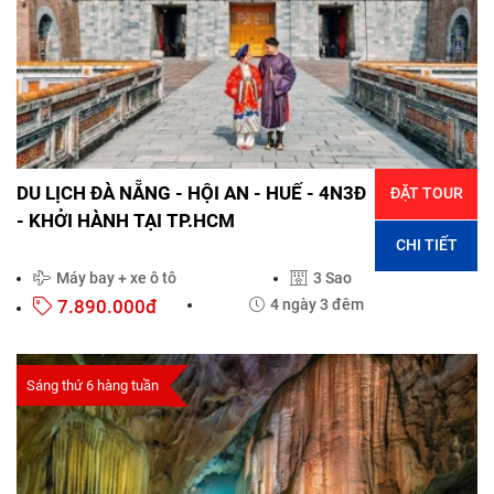
DU LỊCH ĐÀ NẴNG - HỘI AN - HUẾ - 4N3Đ
ĐẶT TOUR
- KHỞI HÀNH TẠI TP.HCM
CHI TIẾT
Máy bay + xe ô tô
3 Sao
7.890.000đ
4 ngày 3 đêm
Sáng thứ 6 hàng tuần