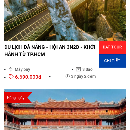
DU LỊCH ĐÀ NẴNG - HỘI AN 3N2Đ - KHỞI
ĐẶT TOUR
HÀNH TỪ TP.HCM
CHI TIẾT
Máy bay
3 Sao
6.690.000đ
3 ngày 2 đêm
Hàng ngày