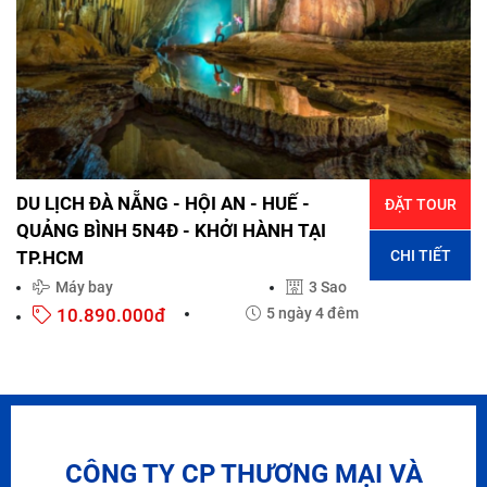
DU LỊCH ĐÀ NẴNG - HỘI AN - HUẾ -
ĐẶT TOUR
QUẢNG BÌNH 5N4Đ - KHỞI HÀNH TẠI
CHI TIẾT
TP.HCM
Máy bay
3 Sao
10.890.000đ
5 ngày 4 đêm
CÔNG TY CP THƯƠNG MẠI VÀ