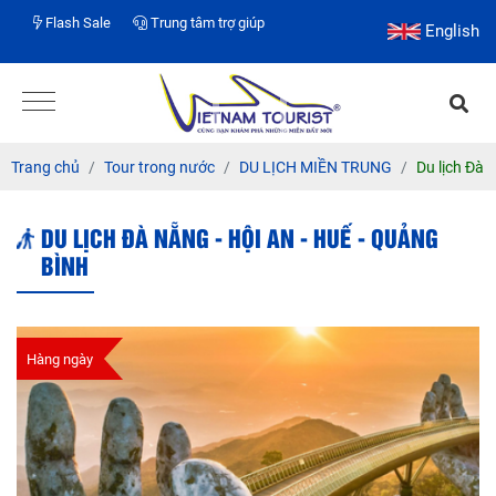
Flash Sale
Trung tâm trợ giúp
English
Trang chủ
Tour trong nước
DU LỊCH MIỀN TRUNG
Du lịch Đà 
DU LỊCH ĐÀ NẴNG - HỘI AN - HUẾ - QUẢNG
BÌNH
Hàng ngày