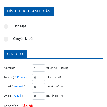
HÌNH THỨC THANH TOÁN
Tiền Mặt
Chuyển khoản
GIÁ TOUR
Người lớn
x Liên hệ =
Liên hệ
Trẻ em (
6-11 tuổi
)
x Liên hệ x
0
Em bé (
2->5 tuổi
)
x Miễn phí =
0
Em bé (
<2 tuổi
)
x Miễn phí =
0
Liên hệ
Tổng tiền: