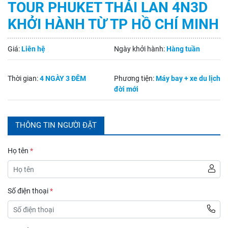
TOUR PHUKET THÁI LAN 4N3D
KHỞI HÀNH TỪ TP HỒ CHÍ MINH
Giá:
Liên hệ
Ngày khởi hành:
Hàng tuần
Thời gian:
4 NGÀY 3 ĐÊM
Phương tiện:
Máy bay + xe du lịch
đời mới
THÔNG TIN NGƯỜI ĐẶT
Họ tên
*
Số điện thoại
*