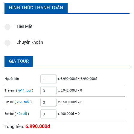
HÌNH THỨC THANH TOÁN
Tiền Mặt
Chuyển khoản
GIÁ TOUR
Người lớn
x 6.990.000đ =
6.990.000đ
Trẻ em (
6-11 tuổi
)
x 5.942.000đ x
0
Em bé (
2->5 tuổi
)
x 3.500.000đ =
0
Em bé (
<2 tuổi
)
x 400.000đ =
0
6.990.000đ
Tổng tiền: