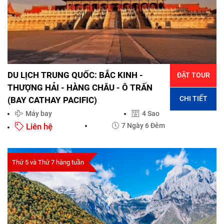
DU LỊCH TRUNG QUỐC: BẮC KINH -
ĐẶT TOUR
THƯỢNG HẢI - HÀNG CHÂU - Ô TRẤN
CHI TIẾT
(BAY CATHAY PACIFIC)
Máy bay
4 Sao
Liên hệ
7 Ngày 6 Đêm
Thứ 5 và Thứ 7 hàng tuần