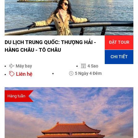
DU LỊCH TRUNG QUỐC: THƯỢNG HẢI -
ĐẶT TOUR
HÀNG CHÂU - TÔ CHÂU
CHI TIẾT
Máy bay
4 Sao
Liên hệ
5 Ngày 4 Đêm
Hàng tuần