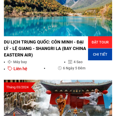
DU LỊCH TRUNG QUỐC: CÔN MINH - ĐẠI
ĐẶT TOUR
LÝ - LỆ GIANG - SHANGRI LA (BAY CHINA
CHI TIẾT
EASTERN AIR)
Máy bay
4 Sao
Liên hệ
6 Ngày 5 Đêm
Tháng 03/2024