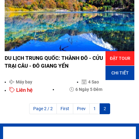
DU LỊCH TRUNG QUỐC: THÀNH ĐÔ - CỬU
ĐẶT TOUR
TRẠI CÂU - ĐÔ GIANG YỂN
CHI TIẾT
Máy bay
4 Sao
Liên hệ
6 Ngày 5 Đêm
Page 2 / 2
First
Prev
1
2