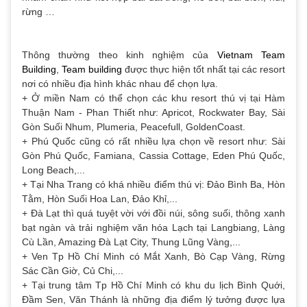
rừng …
Thông thường theo kinh nghiệm của
Vietnam Team
Building
,
Team building
được thực hiện tốt nhất tại các resort
nơi có nhiều địa hình khác nhau để chọn lựa.
+ Ở miền Nam có thể chọn các khu resort thú vị tại Hàm
Thuận Nam - Phan Thiết như: Apricot, Rockwater Bay, Sài
Gòn Suối Nhum, Plumeria, Peacefull, GoldenCoast.
+ Phú Quốc cũng có rất nhiều lựa chọn về resort như: Sài
Gòn Phú Quốc, Famiana, Cassia Cottage, Eden Phú Quốc,
Long Beach,...
+ Tại Nha Trang có khá nhiều điểm thú vị: Đảo Bình Ba, Hòn
Tằm, Hòn Suối Hoa Lan, Đảo Khỉ,...
+ Đà Lạt thì quá tuyệt vời với đồi núi, sông suối, thông xanh
bạt ngàn và trải nghiệm văn hóa Lạch tại Langbiang, Làng
Cù Lần, Amazing Đà Lạt City, Thung Lũng Vàng,...
+ Ven Tp Hồ Chí Minh có Mắt Xanh, Bò Cạp Vàng, Rừng
Sác Cần Giờ, Củ Chi,...
+ Tại trung tâm Tp Hồ Chí Minh có khu du lịch Bình Quới,
Đầm Sen, Văn Thánh là những địa điểm lý tưởng được lựa