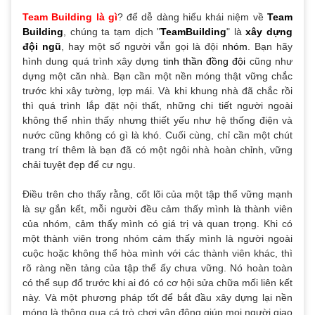
Team Building là gì
? để dễ dàng hiểu khái niệm về
Team
Building
, chúng ta tạm dịch "
TeamBuilding
" là
xây dựng
đội ngũ
, hay một số người vẫn gọi là đội
nhóm
. Bạn hãy
hình dung quá trình xây dựng
tinh thần đồng đội
cũng như
dựng một căn nhà. Bạn cần một nền móng thật vững chắc
trước khi xây tường, lợp mái. Và khi khung nhà đã chắc rồi
thì quá trình lắp đặt nội thất, những chi tiết người ngoài
không thể nhìn thấy nhưng thiết yếu như hệ thống điện và
nước cũng không có gì là khó. Cuối cùng, chỉ cần một chút
trang trí thêm là bạn đã có một ngôi nhà hoàn chỉnh, vững
chải tuyệt đẹp để cư ngụ.
Điều trên cho thấy rằng, cốt lõi của một tập thể vững mạnh
là sự gắn kết, mỗi người đều cảm thấy mình là thành viên
của nhóm, cảm thấy mình có giá trị và quan trọng. Khi có
một thành viên trong nhóm cảm thấy mình là người ngoài
cuộc hoặc không thể hòa mình với các thành viên khác, thì
rõ ràng nền tảng của tập thể ấy chưa vững. Nó hoàn toàn
có thể sụp đổ trước khi ai đó có cơ hội sửa chữa mối liên kết
này. Và một phương pháp tốt để bắt đầu xây dựng lại nền
móng là thông qua cá trò chơi vận động giúp mọi người giao