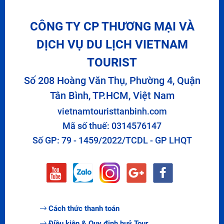
CÔNG TY CP THƯƠNG MẠI VÀ
DỊCH VỤ DU LỊCH VIETNAM
TOURIST
Số 208 Hoàng Văn Thụ, Phường 4, Quận
Tân Bình, TP.HCM, Việt Nam
vietnamtouristtanbinh.com
Mã số thuế: 0314576147
Số GP: 79 - 1459/2022/TCDL - GP LHQT
Cách thức thanh toán
Điều kiện & Quy định huỷ Tour