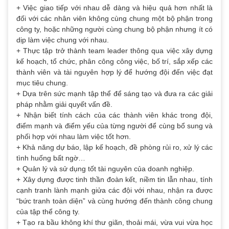
+ Việc giao tiếp với nhau dễ dàng và hiệu quả hơn nhất là
đối với các nhân viên không cùng chung một bộ phận trong
công ty, hoặc những người cùng chung bộ phận nhưng ít có
dịp làm việc chung với nhau.
+ Thực tập trở thành team leader thông qua việc xây dựng
kế hoạch, tổ chức, phân công công việc, bố trí, sắp xếp các
thành viên và tài nguyên hợp lý để hướng đội đến việc đạt
mục tiêu chung.
+ Dựa trên sức mạnh tập thể để sáng tạo và đưa ra các giải
pháp nhằm giải quyết vấn đề.
+ Nhận biết tính cách của các thành viên khác trong đội,
điểm mạnh và điểm yếu của từng người để cùng bổ sung và
phối hợp với nhau làm việc tốt hơn.
+ Khả năng dự báo, lập kế hoạch, đề phòng rủi ro, xử lý các
tình huống bất ngờ…
+ Quản lý và sử dụng tốt tài nguyên của doanh nghiệp.
+ Xây dựng được tinh thần đoàn kết, niềm tin lẫn nhau, tính
cạnh tranh lành mạnh giửa các đội với nhau, nhận ra được
“bức tranh toàn diện” và cùng hướng đến thành công chung
của tập thể công ty.
+ Tạo ra bầu không khí thư giãn, thoải mái, vừa vui vừa học