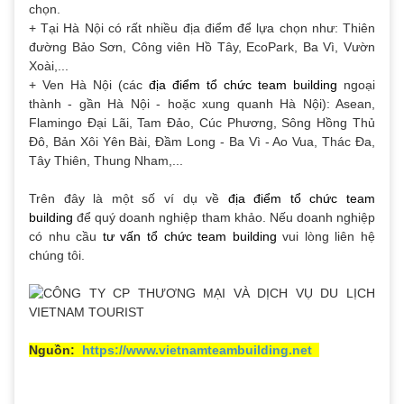
chọn.
+ Tại Hà Nội có rất nhiều địa điểm để lựa chọn như: Thiên
đường Bảo Sơn, Công viên Hồ Tây, EcoPark, Ba Vì, Vườn
Xoài,...
+ Ven Hà Nội (các
địa điểm tổ chức team building
ngoại
thành - gần Hà Nội - hoặc xung quanh Hà Nội): Asean,
Flamingo Đại Lãi, Tam Đảo, Cúc Phương, Sông Hồng Thủ
Đô, Bản Xôi Yên Bài, Đầm Long - Ba Vì - Ao Vua, Thác Đa,
Tây Thiên, Thung Nham,...
Trên đây là một số ví dụ về
địa điểm tổ chức team
building
để quý doanh nghiệp tham khảo. Nếu doanh nghiệp
có nhu cầu
tư vấn tổ chức team building
vui lòng liên hệ
chúng tôi.
Nguồn:
https://www.vietnamteambuilding.net